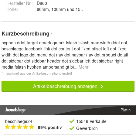
Hersteller Nr.:
D860
Höhe
:
60mm, 100mm und 150mm
Kurzbeschreibung
*
hyphen ddot target qmark qmark fslash fslash max width ddot dot
beschlaege facebook link dot content dot fixed offset left dot fixed
width dot logo dot menu dot nav dot navbar nav dot product detail
dot sidebar dot sidebar header dot sidebar left dot sidebar right
media fslash hyphen ampersand gt bi
... Mehr
* maschinell aus der Artikelbeschreibung erstellt
Artikelbeschreibung anzeigen
Platin
beschlaege24
15546 Verkäufe
99% positiv
Gewerblich