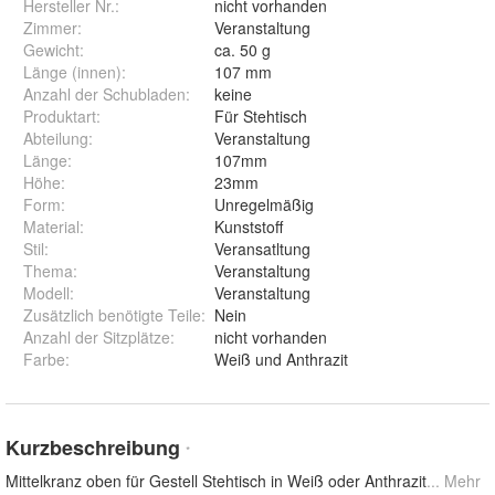
Hersteller Nr.:
nicht vorhanden
Zimmer
:
Veranstaltung
Gewicht
:
ca. 50 g
Länge (innen)
:
107 mm
Anzahl der Schubladen
:
keine
Produktart
:
Für Stehtisch
Abteilung
:
Veranstaltung
Länge
:
107mm
Höhe
:
23mm
Form
:
Unregelmäßig
Material
:
Kunststoff
Stil
:
Veransatltung
Thema
:
Veranstaltung
Modell
:
Veranstaltung
Zusätzlich benötigte Teile
:
Nein
Anzahl der Sitzplätze
:
nicht vorhanden
Farbe
:
Weiß und Anthrazit
Kurzbeschreibung
*
Mittelkranz oben für Gestell Stehtisch in Weiß oder Anthrazit
... Mehr