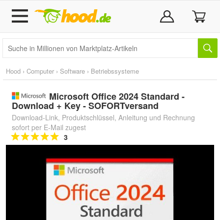
Hood
›
Computer
›
Software
›
Betriebssysteme
Microsoft Office 2024 Standard -
Download + Key - SOFORTversand
Download-Link, Produktschlüssel, Anleitung und Rechnung
sofort per E-Mail zugest
3