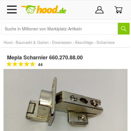
Hood
›
Baumarkt & Garten
›
Eisenwaren
›
Beschläge
›
Scharniere
Mepla Scharnier 660.270.88.00
44