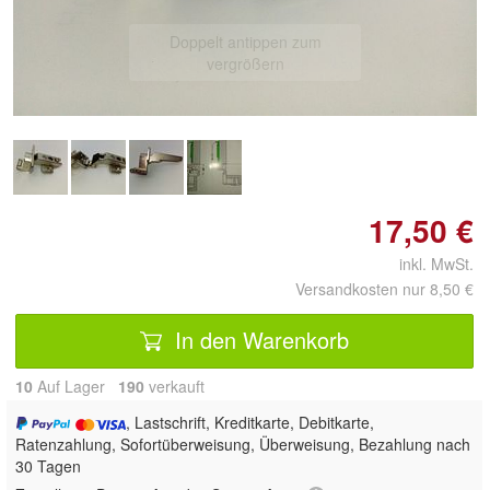
Doppelt antippen zum
vergrößern
17,50 €
inkl. MwSt.
Versandkosten nur 8,50 €
In den Warenkorb
10
Auf Lager
190
 verkauft
, Lastschrift, Kreditkarte, Debitkarte,
Ratenzahlung, Sofortüberweisung, Überweisung, Bezahlung nach
30 Tagen