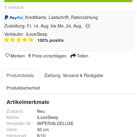
1
 verkauft
, Kreditkarte, Lastschrift, Ratenzahlung
Zustellung:
Fr, 14. Aug. bis Mo, 24. Aug.
Verkäufer:
iLoveSleep
100% positiv
Merken
Preis vorschlagen
Teilen
Produktdetails
Zahlung, Versand & Rückgabe
Produktsicherheit
Artikelmerkmale
Zustand:
Neu
Marke:
iLoveSleep
Hersteller Nr.:
IMPERIALDELUXE
Höhe
:
30 cm
Härtegrad
:
8/10