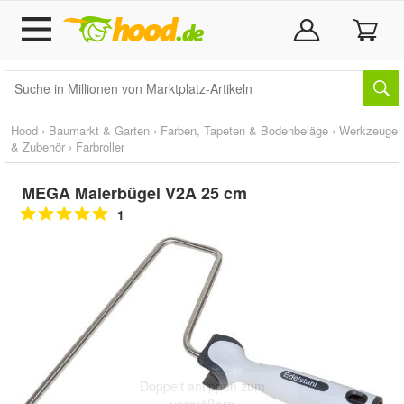
Hood
›
Baumarkt & Garten
›
Farben, Tapeten & Bodenbeläge
›
Werkzeuge
& Zubehör
›
Farbroller
MEGA Malerbügel V2A 25 cm
1
Doppelt antippen zum
vergrößern