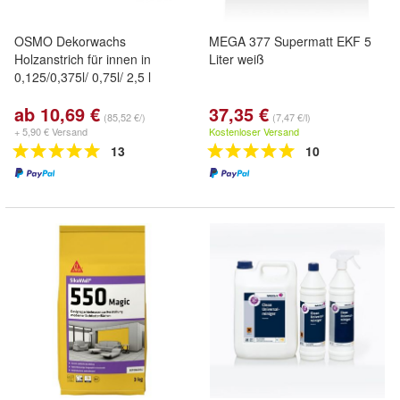
OSMO Dekorwachs
MEGA 377 Supermatt EKF 5
Holzanstrich für innen in
Liter weiß
0,125/0,375l/ 0,75l/ 2,5 l
ab 10,69 €
37,35 €
(85,52 €/)
(7,47 €/l)
+ 5,90 € Versand
Kostenloser Versand
13
10