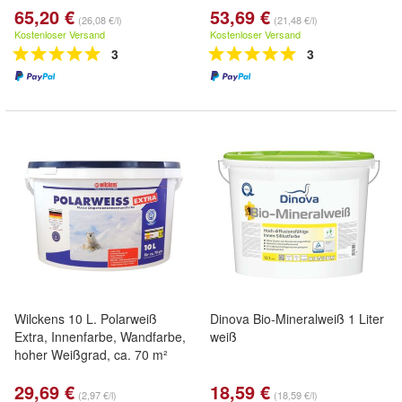
65,20 €
53,69 €
(26,08 €/l)
(21,48 €/l)
Kostenloser Versand
Kostenloser Versand
3
3
Wilckens 10 L. Polarweiß
Dinova Bio-Mineralweiß 1 Liter
Extra, Innenfarbe, Wandfarbe,
weiß
hoher Weißgrad, ca. 70 m²
29,69 €
18,59 €
(2,97 €/l)
(18,59 €/l)