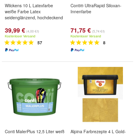
Wilckens 10 L Latexfarbe
Conti® UltraRapid Siloxan-
weiße Farbe Latex
Innenfarbe
seidenglänzend, hochdeckend
39,99 €
71,75 €
(4,00 €/l)
(5,74 €/l)
Kostenloser Versand
Kostenloser Versand
57
8
Conti MalerPlus 12,5 Liter weiß
Alpina Farbrezepte 4 L Gold-