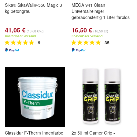
Sika® SikaWall®-550 Magic 3
MEGA 941 Clean
kg betongrau
Universalreiniger
gebrauchsfertig 1 Liter farblos
41,05 €
16,50 €
(13,68 €/kg)
(16,50 €/l)
Kostenloser Versand
Kostenloser Versand
9
35
Classidur F-Therm Innenfarbe
2x 50 ml Gamer Grip -