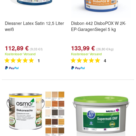
Diessner Latex Satin 12,5 Liter
Disbon 442 DisboPOX W 2K-
weiß
EP-GaragenSiegel 5 kg
112,89 €
133,99 €
(9,03 €/l)
(26,80 €/kg)
Kostenloser Versand
Kostenloser Versand
1
4