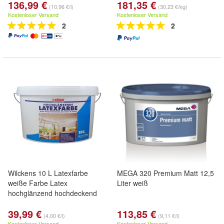
136,99 €
181,35 €
(10,96 €/l)
(30,23 €/kg)
Kostenloser Versand
Kostenloser Versand
2
2
Wilckens 10 L Latexfarbe
MEGA 320 Premium Matt 12,5
weiße Farbe Latex
Liter weiß
hochglänzend hochdeckend
39,99 €
113,85 €
(4,00 €/l)
(9,11 €/l)
Kostenloser Versand
Kostenloser Versand