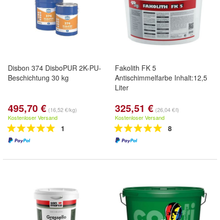
Disbon 374 DisboPUR 2K-PU-
Fakolith FK 5
Beschichtung 30 kg
Antischimmelfarbe Inhalt:12,5
Liter
495,70 €
325,51 €
(16,52 €/kg)
(26,04 €/l)
Kostenloser Versand
Kostenloser Versand
1
8