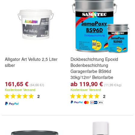
Alligator Art Velluto 2,5 Liter
Dickbeschichtung Epoxid
silber
Bodenbeschichtung
Garagenfarbe BS96d
30kg/12m² Betonfarbe
161,65 €
ab 119,90 €
Fußbodenbelag
(64,66 €/l)
(11,99 €/kg)
Betonbeschichtung
Kostenloser Versand
Kostenloser Versand
Wohnbereich fugenlose Böden
2
2
Beschichtung Epoxy