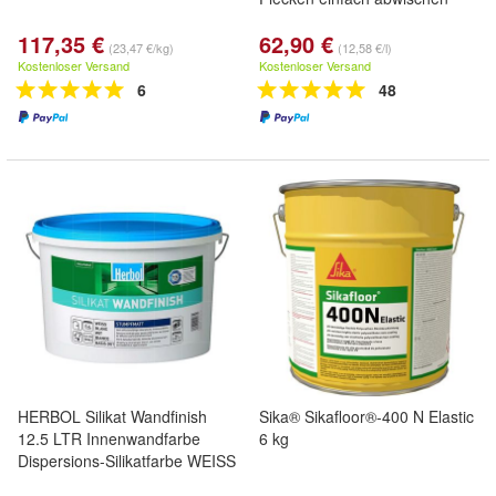
117,35 €
62,90 €
(23,47 €/kg)
(12,58 €/l)
Kostenloser Versand
Kostenloser Versand
6
48
HERBOL Silikat Wandfinish
Sika® Sikafloor®-400 N Elastic
12.5 LTR Innenwandfarbe
6 kg
Dispersions-Silikatfarbe WEISS