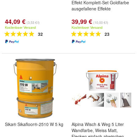
Effekt Komplett-Set Goldfarbe
ausgefallene Effekte
44,09 €
39,99 €
(3,53 €/l)
(10,00 €/l)
Kostenloser Versand
Kostenloser Versand
32
23
Sika® Sikafloor®-2510 W 5 kg
Alpina Wisch & Weg 5 Liter
Wandfarbe, Weiss Matt,
Flecken einfach abwischen