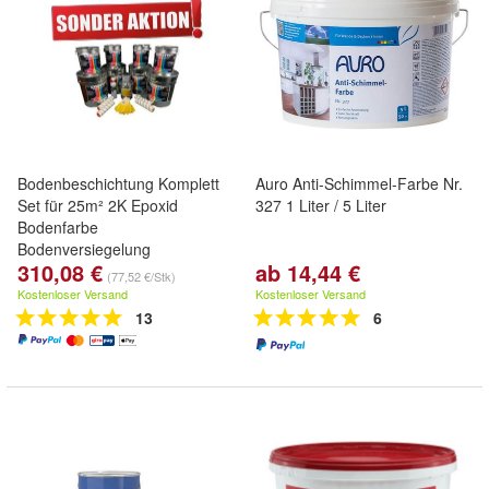
Bodenbeschichtung Komplett
Auro Anti-Schimmel-Farbe Nr.
Set für 25m² 2K Epoxid
327 1 Liter / 5 Liter
Bodenfarbe
Bodenversiegelung
310,08 €
ab 14,44 €
Versiegelung ProfilineS
(77,52 €/Stk)
Betonfarbe Beschichtung
Kostenloser Versand
Kostenloser Versand
Samatec Garagenfarbe
13
6