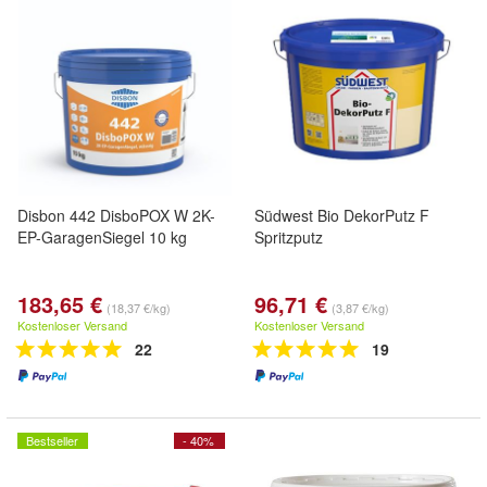
Disbon 442 DisboPOX W 2K-
Südwest Bio DekorPutz F
EP-GaragenSiegel 10 kg
Spritzputz
183,65 €
96,71 €
(18,37 €/kg)
(3,87 €/kg)
Kostenloser Versand
Kostenloser Versand
22
19
Bestseller
- 40%