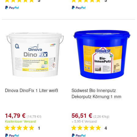
5
5
Dinova DinoFix 1 Liter weiß
Südwest Bio Innenputz
Dekorputz Körnung:1 mm
14,79 €
56,51 €
(14,79 €/l)
(2,26 €/kg)
Kostenloser Versand
+ 5,95 € Versand
1
4