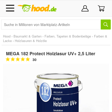
Hood
›
Baumarkt & Garten
›
Farben, Tapeten & Bodenbeläge
›
Farben &
Lacke
›
Holzlasuren & Holzöle
MEGA 182 Protect Holzlasur UV+ 2,5 Liter
30