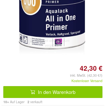
Doppelt antippen zum
vergrößern
42,30 €
inkl. MwSt. (42,30 €/l)
Kostenloser Versand
In den Warenkorb
10+
Auf Lager
2
 verkauft