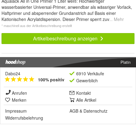
Aqualack All in One Primer 1 Liter weiß: Hochwertiger
wasserbasierter Universal-Primer, anwendbar als wässriger Vorlack,
Haftprimer und absperrender Grundanstrich auf Basis einer
Kationischen Acrylatdispersion. Dieser Primer sperrt zuv
... Mehr
* maschinell aus der Artikelbeschreibung erstellt
Artikelbeschreibung anzeigen
Platin
Dabo24
6910 Verkäufe
100% positiv
Gewerblich
Anrufen
Kontakt
Merken
Alle Artikel
Impressum
AGB
&
Datenschutz
Widerrufsbelehrung