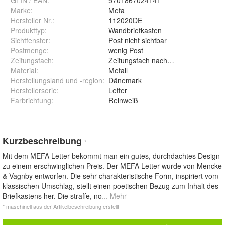
Marke:
Mefa
Hersteller Nr.:
112020DE
Produkttyp
:
Wandbriefkasten
Sichtfenster
:
Post nicht sichtbar
Postmenge
:
wenig Post
Zeitungsfach
:
Zeitungsfach nachrüstbar
Material
:
Metall
Herstellungsland und -region
:
Dänemark
Herstellerserie
:
Letter
Farbrichtung
:
Reinweiß
Kurzbeschreibung
*
Mit dem MEFA Letter bekommt man ein gutes, durchdachtes Design
zu einem erschwinglichen Preis. Der MEFA Letter wurde von Mencke
& Vagnby entworfen. Die sehr charakteristische Form, inspiriert vom
klassischen Umschlag, stellt einen poetischen Bezug zum Inhalt des
Briefkastens her. Die straffe, no
... Mehr
* maschinell aus der Artikelbeschreibung erstellt