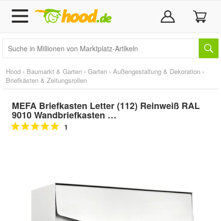
Hood
›
Baumarkt & Garten
›
Garten
›
Außengestaltung & Dekoration
›
Briefkästen & Zeitungsrollen
MEFA Briefkasten Letter (112) Reinweiß RAL
9010 Wandbriefkasten …
1