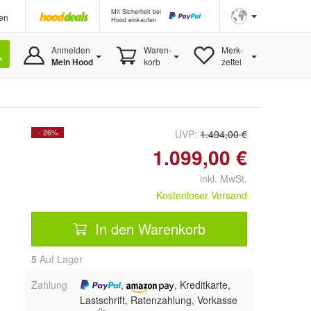
Mit Sicherheit bei
en
Hood einkaufen
Anmelden
Waren-
Merk-
Mein Hood
korb
zettel
- 26%
UVP:
1.494,00 €
1.099,00 €
inkl. MwSt.
Kostenloser Versand
In den Warenkorb
5
Auf Lager
Zahlung
,
, Kreditkarte,
Lastschrift, Ratenzahlung, Vorkasse