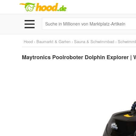
Hood
›
Baumarkt & Garten
›
Sauna & Schwimmbad
›
Schwimm
Maytronics Poolroboter Dolphin Explorer |