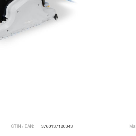
GTIN / EAN:
3760137120343
Ma