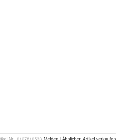
tikel Nr.:
0127810533
Melden
|
Ähnlichen
Artikel verkaufen