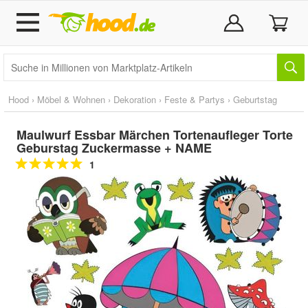
Hood
›
Möbel & Wohnen
›
Dekoration
›
Feste & Partys
›
Geburtstag
Maulwurf Essbar Märchen Tortenaufleger Torte
Geburstag Zuckermasse + NAME
1