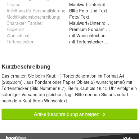
Thema
:
Maulwurf,Unterirdisches Tier,Hüge
Anleitung für Personalisierung
:
Bitte Foto Und Text
Modifikationsbeschreibung
:
Foto/ Text
Charakter Familie
:
Maulwurf+Unterirdisches Tier+Hüg
Papierart
:
Wunschtext
:
mit Wunschtext und ohne Wunsc
Tortenstecker
:
mit Tortenstecker und ohne
Kurzbeschreibung
Das erhalten Sie beim Kauf: 1) Tortendekoration im Format A4
(28x20cm) , aus Fondant oder Papier Oblate 2) wunschgemäß mit
Tortenstecker (Bild Nummer 6,7) Beim Kauf bis 16:15 Uhr erfolgt ein
sofortiger Versand am gleichen Tag! Bitte nennen Sie uns sofort
nach dem Kauf Ihren Wunschtext.
Artikelbeschreibung anzeigen
Platin