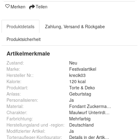
Merken
Teilen
Produktdetails
Zahlung, Versand & Rückgabe
Produktsicherheit
Artikelmerkmale
Zustand:
Neu
Marke:
Festivalartikel
Hersteller Nr.:
krecik03
Kalorie
:
120 kcal
Produktart
:
Torte & Deko
Anlass
:
Geburtstag
Personalisieren
:
Ja
Material
:
Fondant Zuckermasse Oblate Zuck
Charakter
:
Maulwurf Unterirdisches TierHügel
Farbrichtung
:
Mehrfarbig
Herstellungsland und -region
:
Deutschland
Modifizierter Artikel
:
Ja
Tortenaufleger-Konfigurator
:
Details in der Artikelbeschreibung