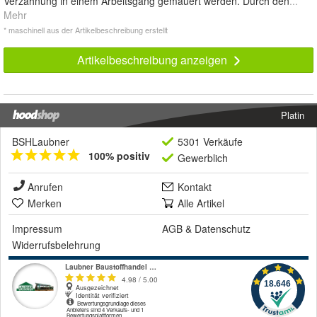
Verzahnung in einem Arbeitsgang gemauert werden. Durch den
...
Mehr
* maschinell aus der Artikelbeschreibung erstellt
Artikelbeschreibung anzeigen
Platin
BSHLaubner
5301 Verkäufe
100% positiv
Gewerblich
Anrufen
Kontakt
Merken
Alle Artikel
Impressum
AGB
&
Datenschutz
Widerrufsbelehrung