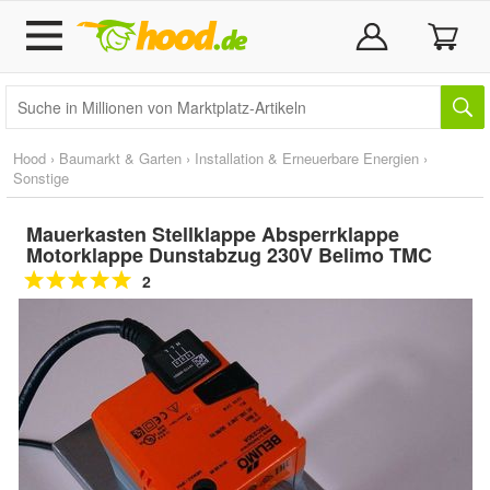
Hood
›
Baumarkt & Garten
›
Installation & Erneuerbare Energien
›
Sonstige
Mauerkasten Stellklappe Absperrklappe
Motorklappe Dunstabzug 230V Belimo TMC
2