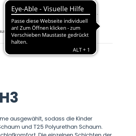
Größe
:
haum