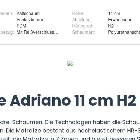
heiten
:
Kaltschaum
Höhe
:
11 cm
Schlafzimmer
Abteilung
:
Erwachsene
FDM
Härtegrad
:
H2
nbezug
:
Mit Reißverschluss, abnehmbar und waschbar
Schaumart
:
Polyurethansc