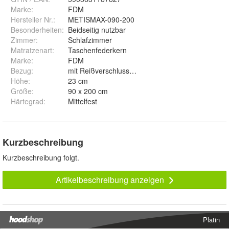
Marke:
FDM
Hersteller Nr.:
METISMAX-090-200
Besonderheiten
:
Beidseitig nutzbar
Zimmer
:
Schlafzimmer
Matratzenart
:
Taschenfederkern
Marke
:
FDM
Bezug
:
mit Reißverschluss, abnehmbar und waschbar
Höhe
:
23 cm
Größe
:
90 x 200 cm
Härtegrad
:
Mittelfest
Kurzbeschreibung
Kurzbeschreibung folgt.
Artikelbeschreibung anzeigen
Platin