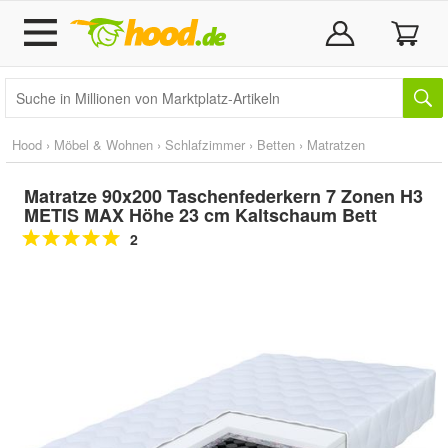
Hood
›
Möbel & Wohnen
›
Schlafzimmer
›
Betten
›
Matratzen
Matratze 90x200 Taschenfederkern 7 Zonen H3
METIS MAX Höhe 23 cm Kaltschaum Bett
2