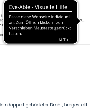
Herstellernummer
:
HOME
ärten in einer Matratze (H3/H4)
Härtegrad
:
Hart
rschluss abnehmbar und waschbar
Maße
:
einlage, Kaltschaum, Nano Hard Federn
dern NanoHARD