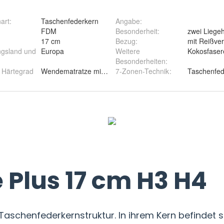
art
:
Taschenfederkern
Angabe
:
FDM
Besonderheit
:
zwei Liegeh
17 cm
Bezug
:
mit Reißve
ngsland und
Europa
Weitere
Kokosfaser
Besonderheiten
:
r Härtegrad
Wendematratze mit zwei Härtegraden H3 und H4
7-Zonen-Technik
:
Taschenfe