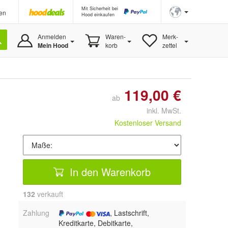
Mit Sicherheit bei
en
Hood einkaufen
Anmelden
Waren-
Merk-
Mein Hood
korb
zettel
119,00 €
ab
inkl. MwSt.
Kostenloser Versand
In den Warenkorb
132
 verkauft
Zahlung
, Lastschrift,
Kreditkarte, Debitkarte,