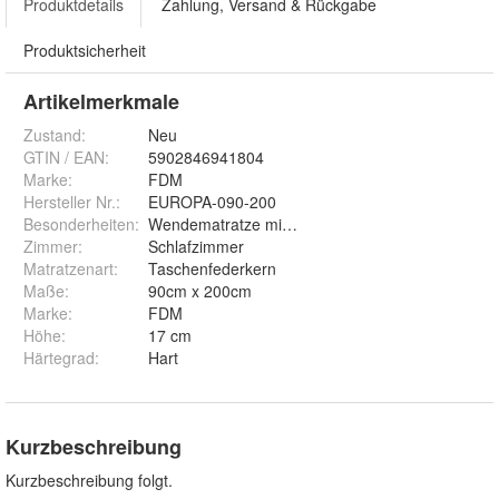
Produktdetails
Zahlung, Versand & Rückgabe
Produktsicherheit
Artikelmerkmale
Zustand:
Neu
GTIN / EAN:
5902846941804
Marke:
FDM
Hersteller Nr.:
EUROPA-090-200
Besonderheiten
:
Wendematratze mit zwei Härtegraden H3 und H4
Zimmer
:
Schlafzimmer
Matratzenart
:
Taschenfederkern
Maße
:
90cm x 200cm
Marke
:
FDM
Höhe
:
17 cm
Härtegrad
:
Hart
Kurzbeschreibung
Kurzbeschreibung folgt.