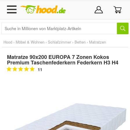
Hood
›
Möbel & Wohnen
›
Schlafzimmer
›
Betten
›
Matratzen
Matratze 90x200 EUROPA 7 Zonen Kokos
Premium Taschenfederkern Federkern H3 H4
11