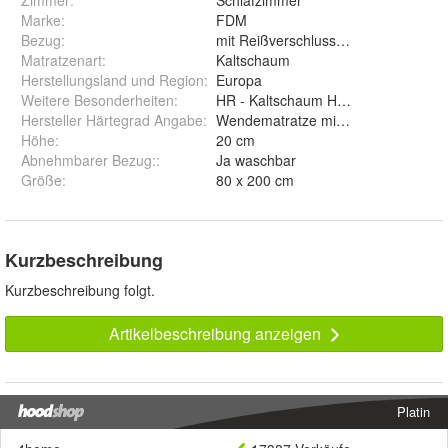
Marke
:
FDM
Bezug
:
mit Reißverschluss, abnehmbar und
Matratzenart
:
Kaltschaum
Herstellungsland und Region
:
Europa
Weitere Besonderheiten
:
HR - Kaltschaum Hybrid FOAM hoche
Hersteller Härtegrad Angabe
:
Wendematratze mit zwei Härtegrad
Höhe
:
20 cm
Abnehmbarer Bezug:
:
Ja waschbar
Größe
:
80 x 200 cm
Kurzbeschreibung
Kurzbeschreibung folgt.
Artikelbeschreibung anzeigen
Platin