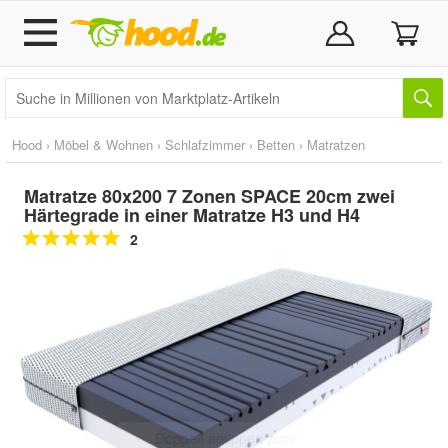
Hood
›
Möbel & Wohnen
›
Schlafzimmer
›
Betten
›
Matratzen
Matratze 80x200 7 Zonen SPACE 20cm zwei
Härtegrade in einer Matratze H3 und H4
2
Doppelt antippen zum