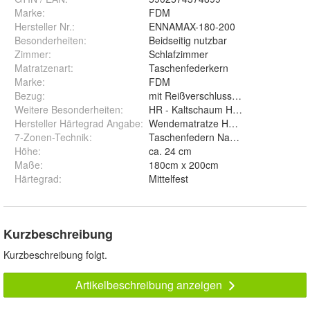
Marke:
FDM
Hersteller Nr.:
ENNAMAX-180-200
Besonderheiten
:
Beidseitig nutzbar
Zimmer
:
Schlafzimmer
Matratzenart
:
Taschenfederkern
Marke
:
FDM
Bezug
:
mit Reißverschluss, abnehmbar und
Weitere Besonderheiten
:
HR - Kaltschaum Hybrid FOAM hoche
Hersteller Härtegrad Angabe
:
Wendematratze H3 Körpergewicht 40
7-Zonen-Technik
:
Taschenfedern NanoHARD 18 cm
Höhe
:
ca. 24 cm
Maße
:
180cm x 200cm
Härtegrad
:
Mittelfest
Kurzbeschreibung
Kurzbeschreibung folgt.
Artikelbeschreibung anzeigen