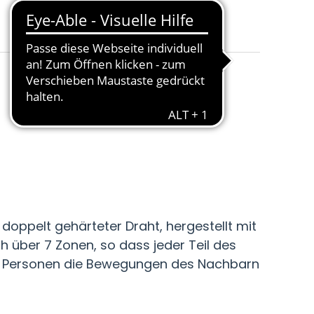
Härtegrad
:
Hart