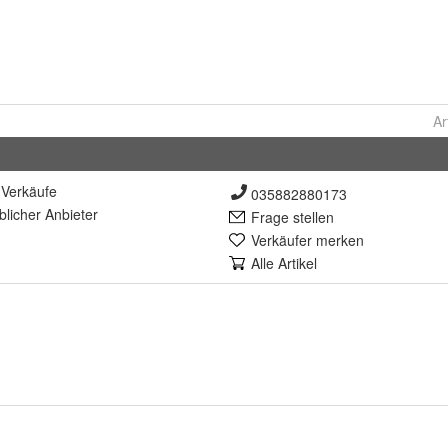
Ar
Verkäufe
035882880173
lich
er Anbieter
Frage stellen
Verkäufer merken
Alle Artikel