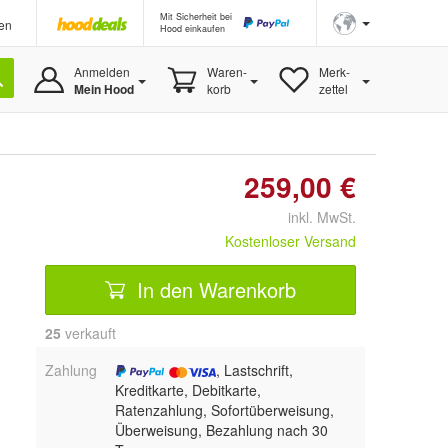
Mit Sicherheit bei
en
Hood einkaufen
Anmelden
Waren-
Merk-
Mein Hood
korb
zettel
259,00 €
inkl. MwSt.
Kostenloser Versand
In den Warenkorb
25
 verkauft
Zahlung
, Lastschrift,
Kreditkarte, Debitkarte,
Ratenzahlung, Sofortüberweisung,
Überweisung, Bezahlung nach 30