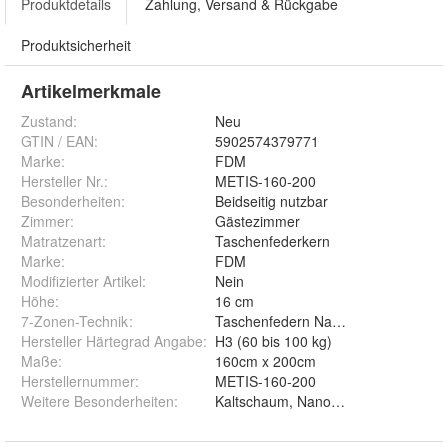
Produktdetails
Zahlung, Versand & Rückgabe
Produktsicherheit
Artikelmerkmale
Zustand:
Neu
GTIN / EAN:
5902574379771
Marke:
FDM
Hersteller Nr.:
METIS-160-200
Besonderheiten
:
Beidseitig nutzbar
Zimmer
:
Gästezimmer
Matratzenart
:
Taschenfederkern
Marke
:
FDM
Modifizierter Artikel
:
Nein
Höhe
:
16 cm
7-Zonen-Technik
:
Taschenfedern NanoHARD 12 cm
Hersteller Härtegrad Angabe
:
H3 (60 bis 100 kg)
Maße
:
160cm x 200cm
Herstellernummer
:
METIS-160-200
Weitere Besonderheiten
:
Kaltschaum, NanoHard Federn