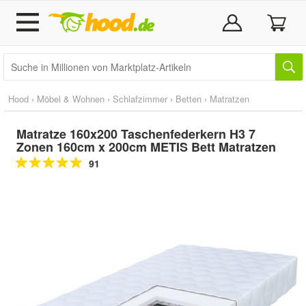
Hood
›
Möbel & Wohnen
›
Schlafzimmer
›
Betten
›
Matratzen
Matratze 160x200 Taschenfederkern H3 7
Zonen 160cm x 200cm METIS Bett Matratzen
91