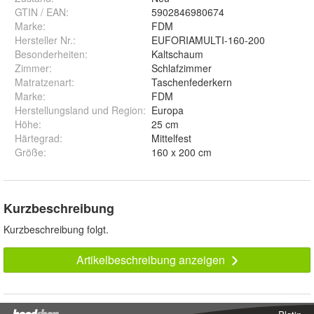
GTIN / EAN:
5902846980674
Marke:
FDM
Hersteller Nr.:
EUFORIAMULTI-160-200
Besonderheiten
:
Kaltschaum
Zimmer
:
Schlafzimmer
Matratzenart
:
Taschenfederkern
Marke
:
FDM
Herstellungsland und Region
:
Europa
Höhe
:
25 cm
Härtegrad
:
Mittelfest
Größe
:
160 x 200 cm
Kurzbeschreibung
Kurzbeschreibung folgt.
Artikelbeschreibung anzeigen