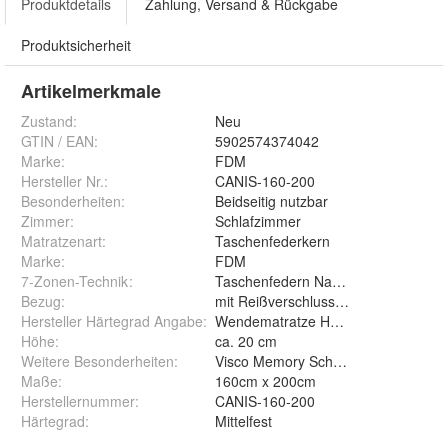
Produktdetails
Zahlung, Versand & Rückgabe
Produktsicherheit
Artikelmerkmale
Zustand:
Neu
GTIN / EAN:
5902574374042
Marke:
FDM
Hersteller Nr.:
CANIS-160-200
Besonderheiten
:
Beidseitig nutzbar
Zimmer
:
Schlafzimmer
Matratzenart
:
Taschenfederkern
Marke
:
FDM
7-Zonen-Technik
:
Taschenfedern NanoHARD 12 cm
Bezug
:
mit Reißverschluss abnehmbar und
Hersteller Härtegrad Angabe
:
Wendematratze H3 Körpergewicht 40
Höhe
:
ca. 20 cm
Weitere Besonderheiten
:
Visco Memory Schaum, HR Kaltscha
Maße
:
160cm x 200cm
Herstellernummer
:
CANIS-160-200
Härtegrad
:
Mittelfest