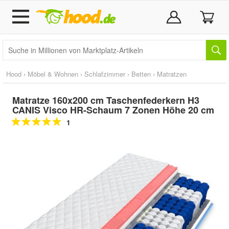
Hood
›
Möbel & Wohnen
›
Schlafzimmer
›
Betten
›
Matratzen
Matratze 160x200 cm Taschenfederkern H3
CANIS Visco HR-Schaum 7 Zonen Höhe 20 cm
1