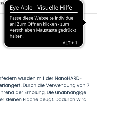
uss, abnehmbar und waschbar
Größe
:
120 x 200 cm