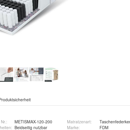
Produktsicherheit
 Nr.:
METISMAX-120-200
Matratzenart
:
Taschenfederke
heiten
:
Beidseitig nutzbar
Marke
:
FDM