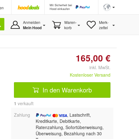
Mit Sicherheit bei
en
Hood einkaufen
Anmelden
Waren-
Merk-
Mein Hood
korb
zettel
165,00 €
inkl. MwSt.
Kostenloser Versand
In den Warenkorb
1
 verkauft
Zahlung
, Lastschrift,
Kreditkarte, Debitkarte,
Ratenzahlung, Sofortüberweisung,
Überweisung, Bezahlung nach 30