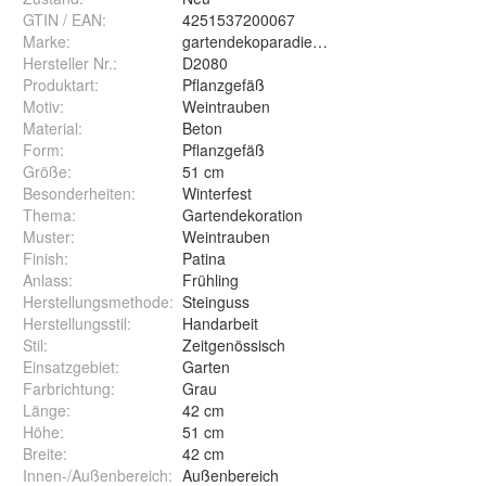
GTIN / EAN:
4251537200067
Marke:
gartendekoparadies.de
Hersteller Nr.:
D2080
Produktart
:
Pflanzgefäß
Motiv
:
Weintrauben
Material
:
Beton
Form
:
Pflanzgefäß
Größe
:
51 cm
Besonderheiten
:
Winterfest
Thema
:
Gartendekoration
Muster
:
Weintrauben
Finish
:
Patina
Anlass
:
Frühling
Herstellungsmethode
:
Steinguss
Herstellungsstil
:
Handarbeit
Stil
:
Zeitgenössisch
Einsatzgebiet
:
Garten
Farbrichtung
:
Grau
Länge
:
42 cm
Höhe
:
51 cm
Breite
:
42 cm
Innen-/Außenbereich
:
Außenbereich