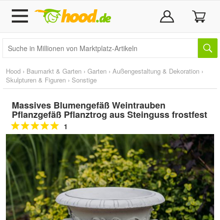
Hood
›
Baumarkt & Garten
›
Garten
›
Außengestaltung & Dekoration
›
Skulpturen & Figuren
›
Sonstige
Massives Blumengefäß Weintrauben
Pflanzgefäß Pflanztrog aus Steinguss frostfest
1