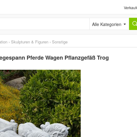
Verkauf
Alle Kategorien
tion
›
Skulpturen & Figuren
›
Sonstige
degespann Pferde Wagen Pflanzgefäß Trog