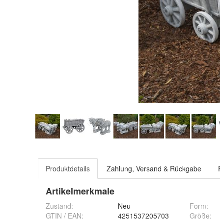
Produktdetails
Zahlung, Versand & Rückgabe
Artikelmerkmale
Zustand:
Neu
Form
:
GTIN / EAN:
4251537205703
Größe
: