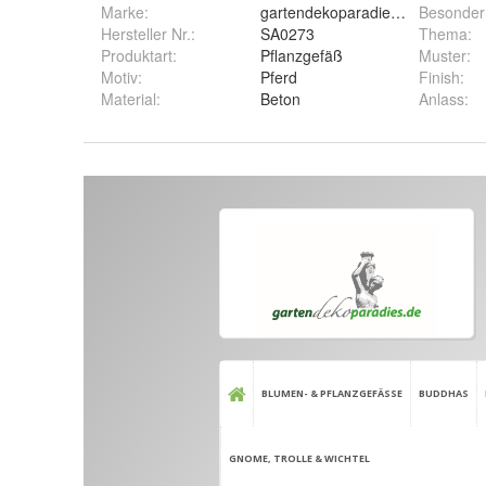
Marke:
gartendekoparadies.de
Besonder
Hersteller Nr.:
SA0273
Thema
:
Produktart
:
Pflanzgefäß
Muster
:
Motiv
:
Pferd
Finish
:
Material
:
Beton
Anlass
: