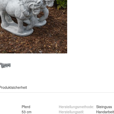
Produktsicherheit
Pferd
Herstellungsmethode
:
Steinguss
53 cm
Herstellungsstil
:
Handarbeit