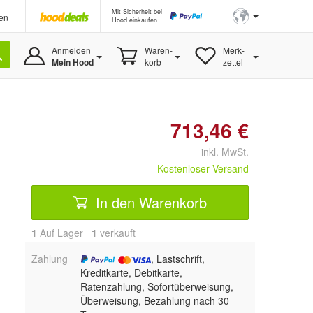
Mit Sicherheit bei
en
Hood einkaufen
Anmelden
Waren-
Merk-
Mein Hood
korb
zettel
713,46 €
inkl. MwSt.
Kostenloser Versand
In den Warenkorb
1
Auf Lager
1
 verkauft
Zahlung
, Lastschrift,
Kreditkarte, Debitkarte,
Ratenzahlung, Sofortüberweisung,
Überweisung, Bezahlung nach 30