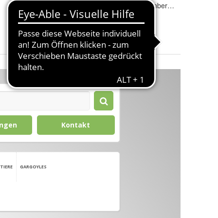
Innen-/Außenbereich
:
Innen- & Außenbereich
Gewicht
:
18 kg