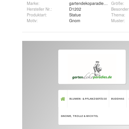
Marke:
gartendekoparadies.de
Größe
:
Hersteller Nr.:
D1202
Besonder
Produktart
:
Statue
Thema
:
Motiv
:
Gnom
Muster
: