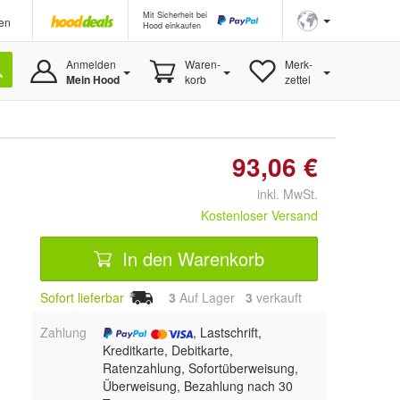
Mit Sicherheit bei
en
Hood einkaufen
Anmelden
Waren-
Merk-
Mein Hood
korb
zettel
93,06 €
inkl. MwSt.
Kostenloser Versand
In den Warenkorb
Sofort lieferbar
3
Auf Lager
3
 verkauft
Zahlung
, Lastschrift,
Kreditkarte, Debitkarte,
Ratenzahlung, Sofortüberweisung,
Überweisung, Bezahlung nach 30