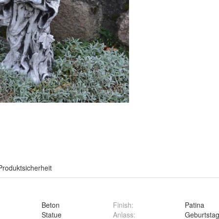
Produktsicherheit
Beton
Finish
:
Patina
Statue
Anlass
:
Geburtsta