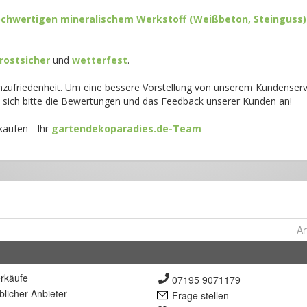
Ar
rkäufe
07195 9071179
lich
er Anbieter
Frage stellen