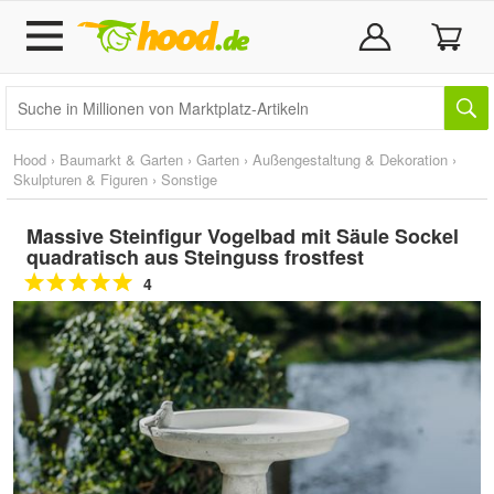
Hood
›
Baumarkt & Garten
›
Garten
›
Außengestaltung & Dekoration
›
Skulpturen & Figuren
›
Sonstige
Massive Steinfigur Vogelbad mit Säule Sockel
quadratisch aus Steinguss frostfest
4