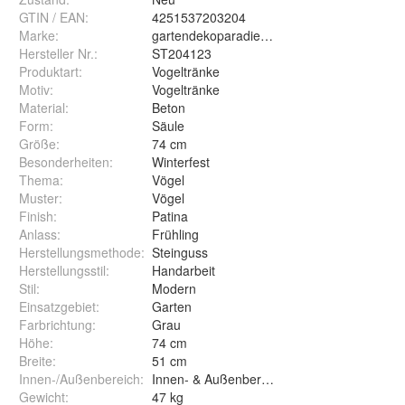
GTIN / EAN:
4251537203204
Marke:
gartendekoparadies.de
Hersteller Nr.:
ST204123
Produktart
:
Vogeltränke
Motiv
:
Vogeltränke
Material
:
Beton
Form
:
Säule
Größe
:
74 cm
Besonderheiten
:
Winterfest
Thema
:
Vögel
Muster
:
Vögel
Finish
:
Patina
Anlass
:
Frühling
Herstellungsmethode
:
Steinguss
Herstellungsstil
:
Handarbeit
Stil
:
Modern
Einsatzgebiet
:
Garten
Farbrichtung
:
Grau
Höhe
:
74 cm
Breite
:
51 cm
Innen-/Außenbereich
:
Innen- & Außenbereich
Gewicht
:
47 kg