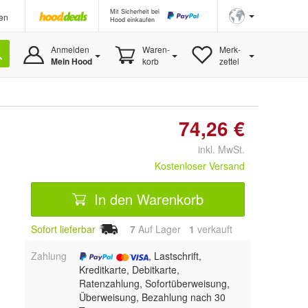
Mit Sicherheit bei
en
Hood einkaufen
Anmelden
Waren-
Merk-
Mein Hood
korb
zettel
74,26 €
inkl. MwSt.
Kostenloser Versand
In den Warenkorb
Sofort lieferbar
7
Auf Lager
1
 verkauft
Zahlung
, Lastschrift,
Kreditkarte, Debitkarte,
Ratenzahlung, Sofortüberweisung,
Überweisung, Bezahlung nach 30