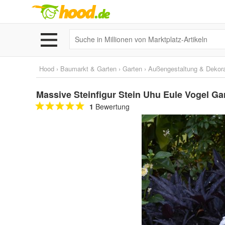
Hood
›
Baumarkt & Garten
›
Garten
›
Außengestaltung & Dekora
Massive Steinfigur Stein Uhu Eule Vogel G
1
Bewertung