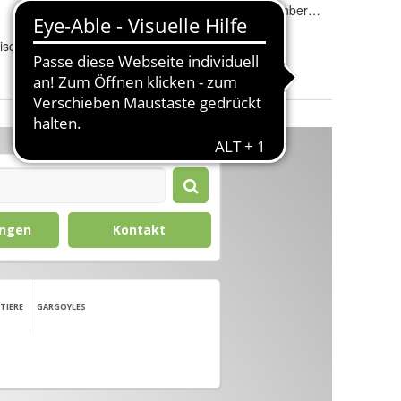
Innen-/Außenbereich
:
Innen- & Außenbereich
isch