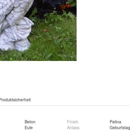
Produktsicherheit
Beton
Finish
:
Patina
Eule
Anlass
:
Geburtsta