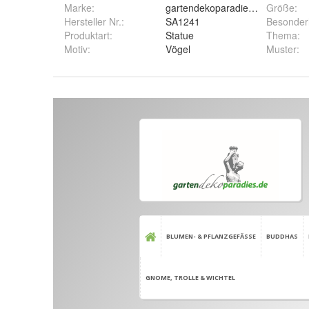
Marke:
gartendekoparadies.de
Größe
:
Hersteller Nr.:
SA1241
Besonder
Produktart
:
Statue
Thema
:
Motiv
:
Vögel
Muster
: