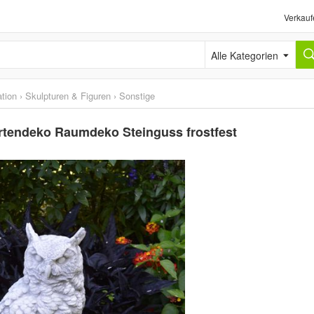
Verkauf
Alle Kategorien
tion
›
Skulpturen & Figuren
›
Sonstige
artendeko Raumdeko Steinguss frostfest