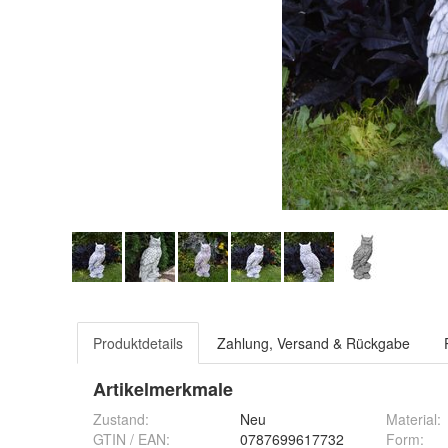
Produktdetails
Zahlung, Versand & Rückgabe
Artikelmerkmale
Zustand:
Neu
Material
:
GTIN / EAN:
0787699617732
Form
: