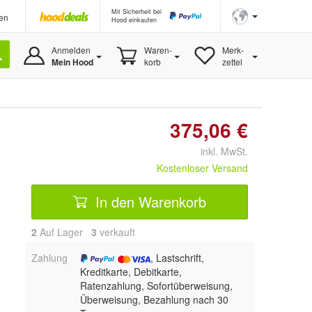
Mit Sicherheit bei
en
Hood einkaufen
Anmelden
Waren-
Merk-
Mein Hood
korb
zettel
375,06 €
inkl. MwSt.
Kostenloser Versand
In den Warenkorb
2
Auf Lager
3
 verkauft
Zahlung
, Lastschrift,
Kreditkarte, Debitkarte,
Ratenzahlung, Sofortüberweisung,
Überweisung, Bezahlung nach 30