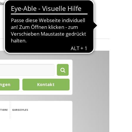
isch
-region
:
Gewicht
:
98 kg