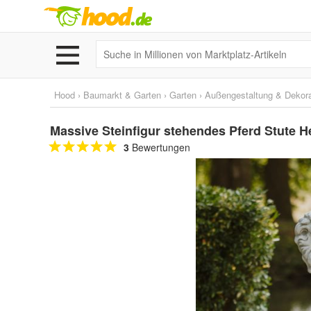
Hood
›
Baumarkt & Garten
›
Garten
›
Außengestaltung & Dekora
Massive Steinfigur stehendes Pferd Stute H
3
Bewertungen