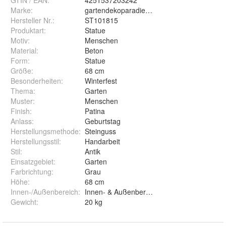
GTIN / EAN:
4251537203242
Marke:
gartendekoparadies.de
Hersteller Nr.:
ST101815
Produktart
:
Statue
Motiv
:
Menschen
Material
:
Beton
Form
:
Statue
Größe
:
68 cm
Besonderheiten
:
Winterfest
Thema
:
Garten
Muster
:
Menschen
Finish
:
Patina
Anlass
:
Geburtstag
Herstellungsmethode
:
Steinguss
Herstellungsstil
:
Handarbeit
Stil
:
Antik
Einsatzgebiet
:
Garten
Farbrichtung
:
Grau
Höhe
:
68 cm
Innen-/Außenbereich
:
Innen- & Außenbereich
Gewicht
:
20 kg