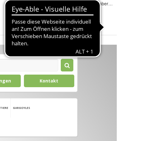
Innen-/Außenbereich
:
Innen- & Außenbereich