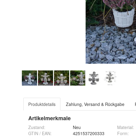
Produktdetails
Zahlung, Versand & Rückgabe
Artikelmerkmale
Zustand:
Neu
Material
:
GTIN / EAN:
4251537200333
Form
: