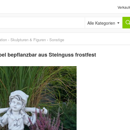
Verkauf
Alle Kategorien
tion
›
Skulpturen & Figuren
›
Sonstige
l bepflanzbar aus Steinguss frostfest