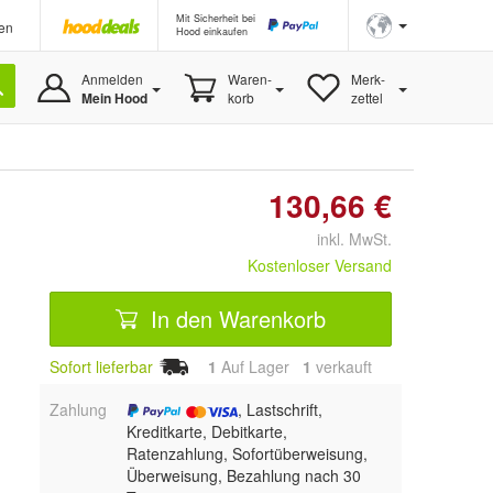
Mit Sicherheit bei
en
Hood einkaufen
Anmelden
Waren-
Merk-
Mein Hood
korb
zettel
130,66 €
inkl. MwSt.
Kostenloser Versand
In den Warenkorb
Sofort lieferbar
1
Auf Lager
1
 verkauft
Zahlung
, Lastschrift,
Kreditkarte, Debitkarte,
Ratenzahlung, Sofortüberweisung,
Überweisung, Bezahlung nach 30