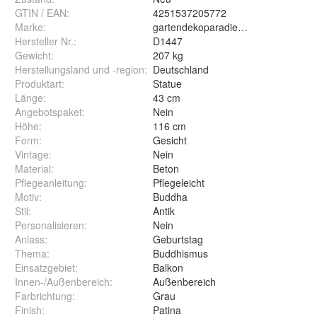
GTIN / EAN:
4251537205772
Marke:
gartendekoparadies.de
Hersteller Nr.:
D1447
Gewicht
:
207 kg
Herstellungsland und -region
:
Deutschland
Produktart
:
Statue
Länge
:
43 cm
Angebotspaket
:
Nein
Höhe
:
116 cm
Form
:
Gesicht
Vintage
:
Nein
Material
:
Beton
Pflegeanleitung
:
Pflegeleicht
Motiv
:
Buddha
Stil
:
Antik
Personalisieren
:
Nein
Anlass
:
Geburtstag
Thema
:
Buddhismus
Einsatzgebiet
:
Balkon
Innen-/Außenbereich
:
Außenbereich
Farbrichtung
:
Grau
Finish
:
Patina