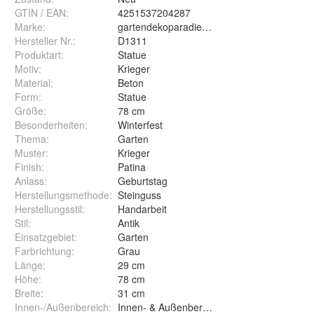
GTIN / EAN:
4251537204287
Marke:
gartendekoparadies.de
Hersteller Nr.:
D1311
Produktart
:
Statue
Motiv
:
Krieger
Material
:
Beton
Form
:
Statue
Größe
:
78 cm
Besonderheiten
:
Winterfest
Thema
:
Garten
Muster
:
Krieger
Finish
:
Patina
Anlass
:
Geburtstag
Herstellungsmethode
:
Steinguss
Herstellungsstil
:
Handarbeit
Stil
:
Antik
Einsatzgebiet
:
Garten
Farbrichtung
:
Grau
Länge
:
29 cm
Höhe
:
78 cm
Breite
:
31 cm
Innen-/Außenbereich
:
Innen- & Außenbereich