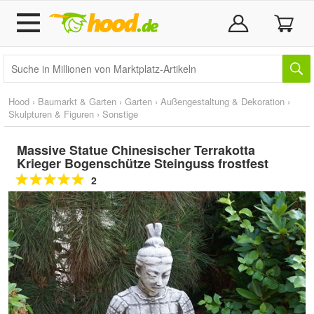
Hood
›
Baumarkt & Garten
›
Garten
›
Außengestaltung & Dekoration
›
Skulpturen & Figuren
›
Sonstige
Massive Statue Chinesischer Terrakotta
Krieger Bogenschütze Steinguss frostfest
2