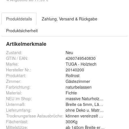
Produktdetails
Zahlung, Versand & Rückgabe
Produktsicherheit
Artikelmerkmale
Zustand:
Neu
GTIN / EAN:
4260749540830
Marke:
TUGA - Holztech
Hersteller Nr.:
20140200
Produktart
:
Rollrost
Zimmer
:
Gästezimmer
Farbrichtung
:
naturbelassen
Material
:
Fichte
NEU im Shop
:
massive Naturholzbetten
Untermaß
:
Breite ca 5mm, Länge ca 5cm
Lieferumfang
:
ohne Deko u. Matratze
Trocknungsrisse Astausbrüche
:
können vereinzelt auftreten
Flächenlast
:
300Kg
Mittelstütze
:
ab 140cm Breite erforderlich