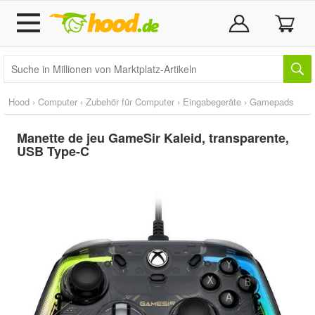
Hood
›
Computer
›
Zubehör für Computer
›
Eingabegeräte
›
Gamepads
Manette de jeu GameSir Kaleid, transparente,
USB Type-C