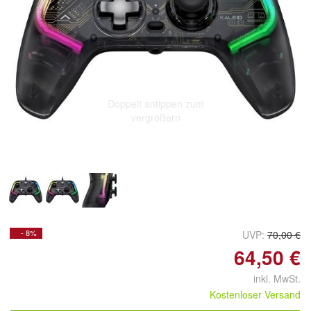
Doppelt antippen zum
vergrößern
- 8%
UVP:
70,00 €
64,50 €
inkl. MwSt.
Kostenloser Versand