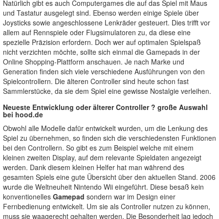
Natürlich gibt es auch Computergames die auf das Spiel mit Maus
und Tastatur ausgelegt sind. Ebenso werden einige Spiele über
Joysticks sowie angeschlossene Lenkräder gesteuert. Dies trifft vor
allem auf Rennspiele oder Flugsimulatoren zu, da diese eine
spezielle Präzision erfordern. Doch wer auf optimalen Spielspaß
nicht verzichten möchte, sollte sich einmal die Gamepads in der
Online Shopping-Plattform anschauen. Je nach Marke und
Generation finden sich viele verschiedene Ausführungen von den
Spielcontrollern. Die älteren Controller sind heute schon fast
Sammlerstücke, da sie dem Spiel eine gewisse Nostalgie verleihen.
Neueste Entwicklung oder älterer Controller ? große Auswahl
bei hood.de
Obwohl alle Modelle dafür entwickelt wurden, um die Lenkung des
Spiel zu übernehmen, so finden sich die verschiedensten Funktionen
bei den Controllern. So gibt es zum Beispiel welche mit einem
kleinen zweiten Display, auf dem relevante Spieldaten angezeigt
werden. Dank diesem kleinen Helfer hat man während des
gesamten Spiels eine gute Übersicht über den aktuellen Stand. 2006
wurde die Weltneuheit Nintendo Wii eingeführt. Diese besaß kein
konventionelles
Gamepad
sondern war im Design einer
Fernbedienung entwickelt. Um sie als Controller nutzen zu können,
muss sie waagerecht gehalten werden. Die Besonderheit lag jedoch