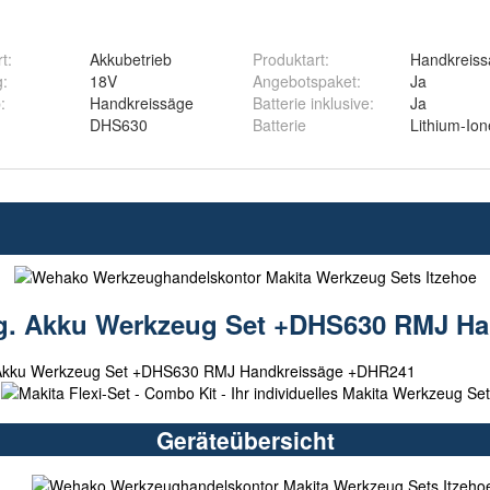
rt
:
Akkubetrieb
Produktart
:
Handkreis
g
:
18V
Angebotspaket
:
Ja
p
:
Handkreissäge
Batterie inklusive
:
Ja
DHS630
Batterie
Lithium-Ion