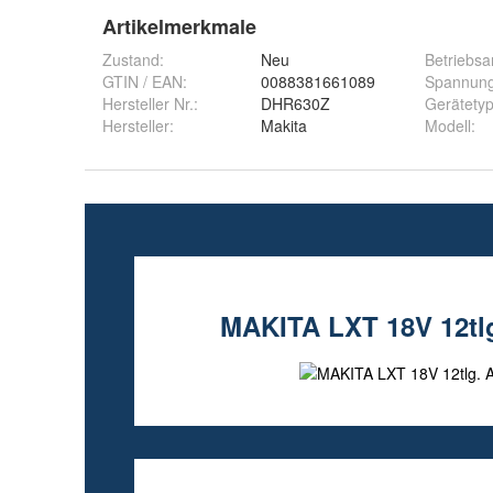
Artikelmerkmale
Zustand:
Neu
Betriebsa
GTIN / EAN:
0088381661089
Spannun
Hersteller Nr.:
DHR630Z
Gerätety
Hersteller
:
Makita
Modell
: