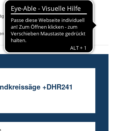
säge
Zusammensetzung
:
en (Li-Ion)