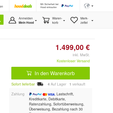
Mit Sicherheit bei
en
Hood einkaufen
Anmelden
Waren-
Merk-
Mein Hood
korb
zettel
1.499,00 €
inkl. MwSt.
Kostenloser Versand
In den Warenkorb
Sofort lieferbar
4
Auf Lager
1
 verkauft
Zahlung
, Lastschrift,
Kreditkarte, Debitkarte,
Ratenzahlung, Sofortüberweisung,
Überweisung, Bezahlung nach 30