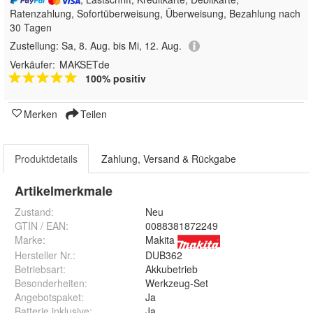
Ratenzahlung, Sofortüberweisung, Überweisung, Bezahlung nach
30 Tagen
Zustellung:
Sa, 8. Aug. bis Mi, 12. Aug.
Verkäufer:
MAKSETde
100% positiv
Merken
Teilen
Produktdetails
Zahlung, Versand & Rückgabe
Artikelmerkmale
Zustand:
Neu
GTIN / EAN:
0088381872249
Marke:
Makita
Hersteller Nr.:
DUB362
Betriebsart
:
Akkubetrieb
Besonderheiten
:
Werkzeug-Set
Angebotspaket
:
Ja
Batterie inklusive
:
Ja