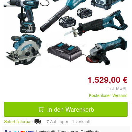
Doppelt antippen zum
vergrößern
1.529,00 €
inkl. MwSt.
Kostenloser Versand
In den Warenkorb
Sofort lieferbar
7
Auf Lager
1
 verkauft
, Lastschrift, Kreditkarte, Debitkarte,