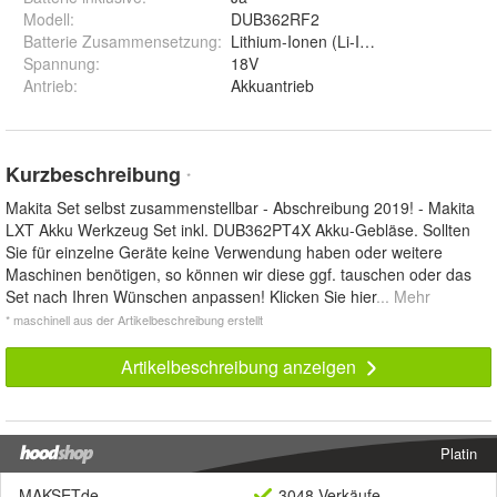
Modell
:
DUB362RF2
Batterie Zusammensetzung
:
Lithium-Ionen (Li-Ion)
Spannung
:
18V
Antrieb
:
Akkuantrieb
Kurzbeschreibung
*
Makita Set selbst zusammenstellbar - Abschreibung 2019! - Makita
LXT Akku Werkzeug Set inkl. DUB362PT4X Akku-Gebläse. Sollten
Sie für einzelne Geräte keine Verwendung haben oder weitere
Maschinen benötigen, so können wir diese ggf. tauschen oder das
Set nach Ihren Wünschen anpassen! Klicken Sie hier
... Mehr
* maschinell aus der Artikelbeschreibung erstellt
Artikelbeschreibung anzeigen
Platin
MAKSETde
3048 Verkäufe