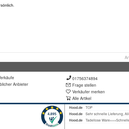
Ar
erkäufe
01756374894
lich
er Anbieter
Frage stellen
Verkäufer merken
Alle Artikel