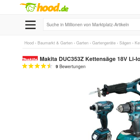
Hood
›
Baumarkt & Garten
›
Garten
›
Gartengeräte
›
Sägen
›
Ke
Makita DUC353Z Kettensäge 18V Li-I
9
Bewertungen