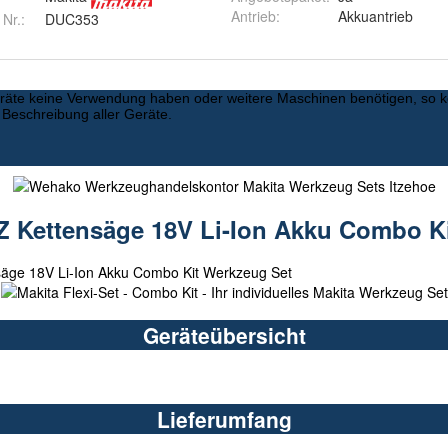
Antrieb
:
Akkuantrieb
 Nr.:
DUC353