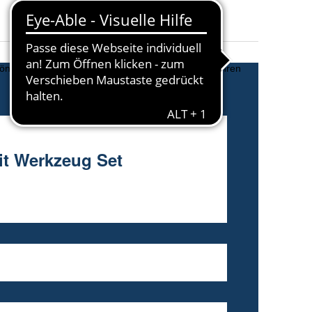
Modell
:
DUC353