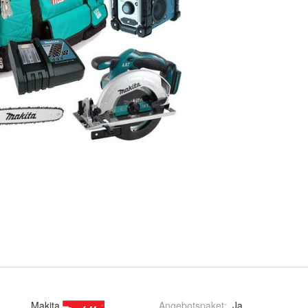
Makita
Angebotspaket
:
Ja