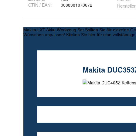
GTIN / EAN:
0088381870672
Hersteller