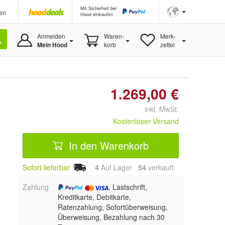
Mit Sicherheit bei
en
Hood einkaufen
Anmelden
Waren-
Merk-
Mein Hood
korb
zettel
1.269,00 €
inkl. MwSt.
Kostenloser Versand
In den Warenkorb
Sofort lieferbar
4
Auf Lager
54
 verkauft
Zahlung
, Lastschrift,
Kreditkarte, Debitkarte,
Ratenzahlung, Sofortüberweisung,
Überweisung, Bezahlung nach 30