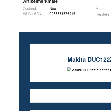
Artikelmerkmale
Zustand:
Neu
Marke:
GTIN / EAN:
0088381676946
Hersteller