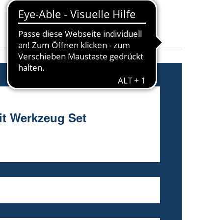
Antrieb
:
Akkuantrieb
Produktlinie
:
LXT