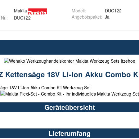
Makita
Modell
:
DUC122
Angebotspaket
:
Ja
 Nr.:
DUC122