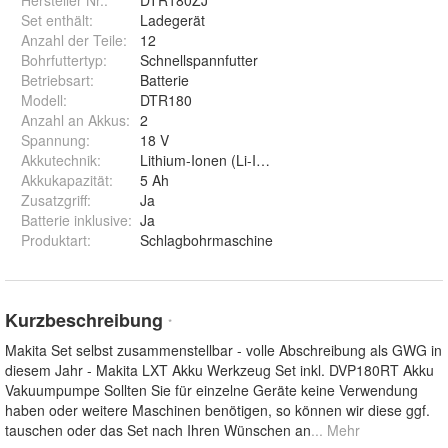
Hersteller Nr.:
DTR180ZJ
Set enthält
:
Ladegerät
Anzahl der Teile
:
12
Bohrfuttertyp
:
Schnellspannfutter
Betriebsart
:
Batterie
Modell
:
DTR180
Anzahl an Akkus
:
2
Spannung
:
18 V
Akkutechnik
:
Lithium-Ionen (Li-Ion)
Akkukapazität
:
5 Ah
Zusatzgriff
:
Ja
Batterie inklusive
:
Ja
Produktart
:
Schlagbohrmaschine
Kurzbeschreibung
*
Makita Set selbst zusammenstellbar - volle Abschreibung als GWG in
diesem Jahr - Makita LXT Akku Werkzeug Set inkl. DVP180RT Akku
Vakuumpumpe Sollten Sie für einzelne Geräte keine Verwendung
haben oder weitere Maschinen benötigen, so können wir diese ggf.
tauschen oder das Set nach Ihren Wünschen an
... Mehr