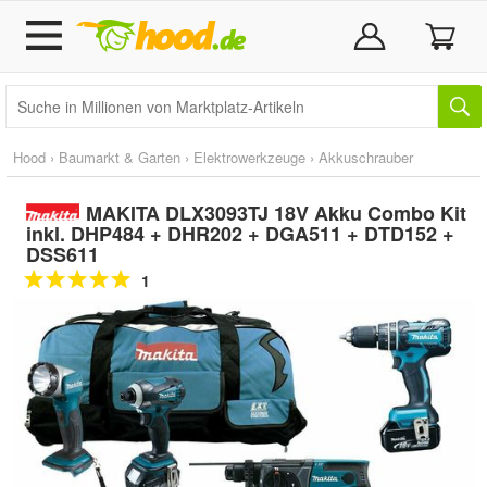
Hood
›
Baumarkt & Garten
›
Elektrowerkzeuge
›
Akkuschrauber
MAKITA DLX3093TJ 18V Akku Combo Kit
inkl. DHP484 + DHR202 + DGA511 + DTD152 +
DSS611
1