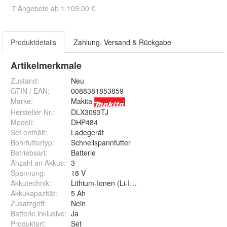
7 Angebote ab 1.109,00 €
Produktdetails
Zahlung, Versand & Rückgabe
Artikelmerkmale
Zustand:
Neu
GTIN / EAN:
0088381853859
Marke:
Makita
Hersteller Nr.:
DLX3093TJ
Modell
:
DHP484
Set enthält
:
Ladegerät
Bohrfuttertyp
:
Schnellspannfutter
Betriebsart
:
Batterie
Anzahl an Akkus
:
3
Spannung
:
18 V
Akkutechnik
:
Lithium-Ionen (Li-Ion)
Akkukapazität
:
5 Ah
Zusatzgriff
:
Nein
Batterie inklusive
:
Ja
Produktart
:
Set