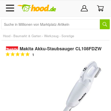
Hood
›
Baumarkt & Garten
›
Werkzeug
›
Sonstige
Makita Akku-Staubsauger CL108FDZW
1