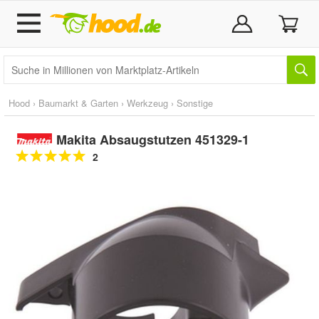
Hood
›
Baumarkt & Garten
›
Werkzeug
›
Sonstige
Makita Absaugstutzen 451329-1
2