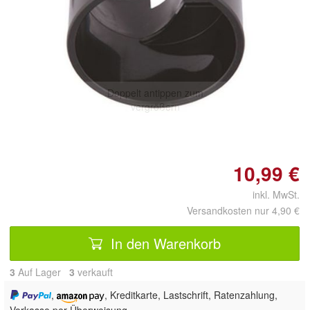
Doppelt antippen zum
vergrößern
10,99 €
inkl. MwSt.
Versandkosten nur 4,90 €
In den Warenkorb
3
Auf Lager
3
 verkauft
,
, Kreditkarte, Lastschrift, Ratenzahlung,
Vorkasse per Überweisung