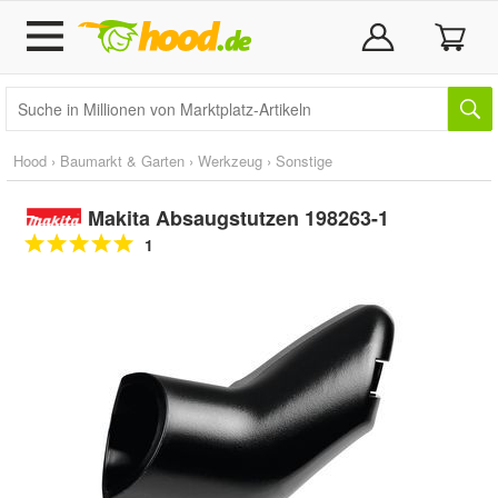
Hood
›
Baumarkt & Garten
›
Werkzeug
›
Sonstige
Makita Absaugstutzen 198263-1
1