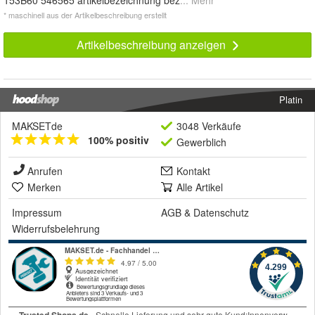
153B60 546565 artikelbezeichnung bez
... Mehr
* maschinell aus der Artikelbeschreibung erstellt
Artikelbeschreibung anzeigen
Platin
MAKSETde
3048 Verkäufe
100% positiv
Gewerblich
Anrufen
Kontakt
Merken
Alle Artikel
Impressum
AGB
&
Datenschutz
Widerrufsbelehrung