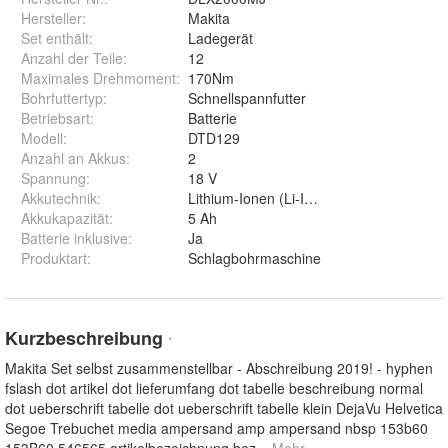
Hersteller
:
Makita
Set enthält
:
Ladegerät
Anzahl der Teile
:
12
Maximales Drehmoment
:
170Nm
Bohrfuttertyp
:
Schnellspannfutter
Betriebsart
:
Batterie
Modell
:
DTD129
Anzahl an Akkus
:
2
Spannung
:
18 V
Akkutechnik
:
Lithium-Ionen (Li-Ion)
Akkukapazität
:
5 Ah
Batterie inklusive
:
Ja
Produktart
:
Schlagbohrmaschine
Kurzbeschreibung
*
Makita Set selbst zusammenstellbar - Abschreibung 2019! - hyphen
fslash dot artikel dot lieferumfang dot tabelle beschreibung normal
dot ueberschrift tabelle dot ueberschrift tabelle klein DejaVu Helvetica
Segoe Trebuchet media ampersand amp ampersand nbsp 153b60