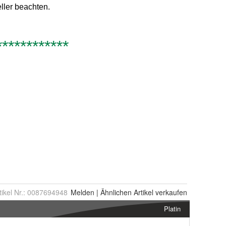
tikel Nr.:
0087694948
Melden
|
Ähnlichen
Artikel verkaufen
Platin